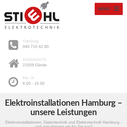
MENÜ
Hamburg
040 710 42 80
Schönhorst 51
21509 Glinde
Mo - Fr
8.00 - 16.00
Elektroinstallationen Hamburg –
unsere Leistungen
Elektroinstallationen, Datentechnik und Elektrotechnik Hamburg -
und was können wir für Sie tun?