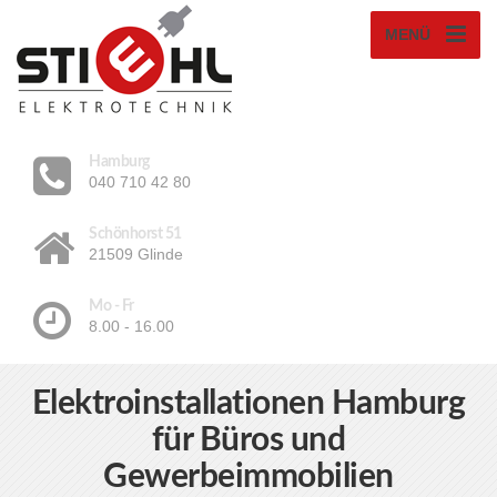
MENÜ
Hamburg
040 710 42 80
Schönhorst 51
21509 Glinde
Mo - Fr
8.00 - 16.00
Elektroinstallationen Hamburg
für Büros und
Gewerbeimmobilien