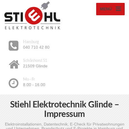
MENÜ
Hamburg
040 710 42 80
Schönhorst 51
21509 Glinde
Mo - Fr
8.00 - 16.00
Stiehl Elektrotechnik Glinde –
Impressum
Elektroinstallationen, Datentechnik, E-Check für Privatwohnungen
und Unternehmen, Brandschutz und E-Projekte in Hamburg und