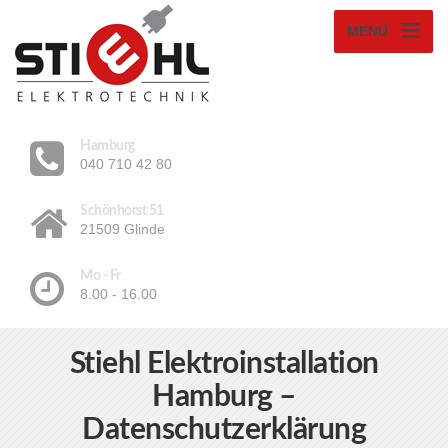
MENÜ
Hamburg
040 710 42 80
Schönhorst 51
21509 Glinde
Mo - Fr
8.00 - 16.00
Stiehl Elektroinstallation
Hamburg –
Datenschutzerklärung